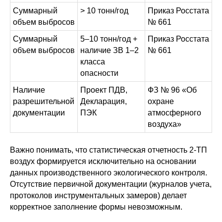
Суммарный
> 10 тонн/год
Приказ Росстата
объем выбросов
№ 661
Суммарный
5–10 тонн/год +
Приказ Росстата
объем выбросов
наличие ЗВ 1–2
№ 661
класса
опасности
Наличие
Проект ПДВ,
ФЗ № 96 «Об
разрешительной
Декларация,
охране
документации
ПЭК
атмосферного
воздуха»
Важно понимать, что статистическая отчетность 2-ТП
воздух формируется исключительно на основании
данных производственного экологического контроля.
Отсутствие первичной документации (журналов учета,
протоколов инструментальных замеров) делает
корректное заполнение формы невозможным.