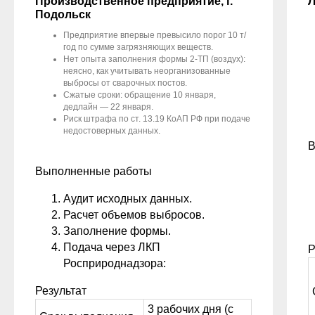
Производственное предприятие, г.
Л
Подольск
Предприятие впервые превысило порог 10 т/
год по сумме загрязняющих веществ.
Нет опыта заполнения формы 2-ТП (воздух):
неясно, как учитывать неорганизованные
выбросы от сварочных постов.
Сжатые сроки: обращение 10 января,
дедлайн — 22 января.
Риск штрафа по ст. 13.19 КоАП РФ при подаче
недостоверных данных.
В
Выполненные работы
Аудит исходных данных.
Расчет объемов выбросов.
Заполнение формы.
Подача через ЛКП
Р
Росприроднадзора:
Результат
3 рабочих дня (с